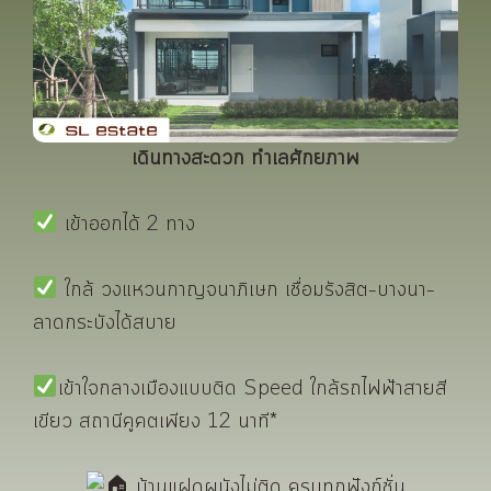
เดินทางสะดวก ทำเลศักยภาพ
เข้าออกได้ 2 ทาง
ใกล้ วงแหวนกาญจนาภิเษก เชื่อมรังสิต–บางนา–
ลาดกระบังได้สบาย
เข้าใจกลางเมืองแบบติด Speed ใกล้รถไฟฟ้าสายสี
เขียว สถานีคูคตเพียง 12 นาที*
บ้านแฝดผนังไม่ติด ครบทุกฟังก์ชั่น