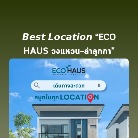
Skip
to
content
𝘽𝙚𝙨𝙩 𝙇𝙤𝙘𝙖𝙩𝙞𝙤𝙣 “ECO
HAUS วงแหวน–ลำลูกกา”